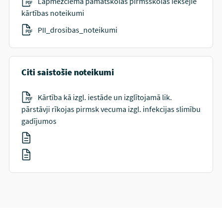
Lapmežciema pamatskolas pirmsskolas iekšējie
kārtības noteikumi
PII_drosibas_noteikumi
Citi saistošie noteikumi
Kārtība kā izgl. iestāde un izglītojamā lik.
pārstāvji rīkojas pirmsk vecuma izgl. infekcijas slimību
gadījumos