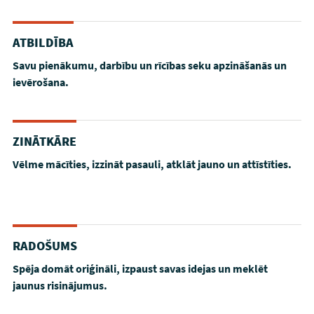
ATBILDĪBA
Savu pienākumu, darbību un rīcības seku apzināšanās un
ievērošana.
ZINĀTKĀRE
Vēlme mācīties, izzināt pasauli, atklāt jauno un attīstīties.
RADOŠUMS
Spēja domāt oriģināli, izpaust savas idejas un meklēt
jaunus risinājumus.