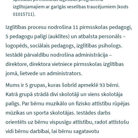
izglītojamajiem ar garīgās veselības traucējumiem (kods
01015711).
Izglītības procesu nodrošina 11 pirmsskolas pedagogi,
5 pedagogu palīgi (auklītes) un atbalsta personāls –
logopēds, sociālais pedagogs, izglītības psihologs.
Iestādē pārvaldību nodrošina administrācija –
direktore, direktora vietniece pirmsskolas izglītības
jomā, lietvede un administrators.
Mums ir 5 grupas, kuras šobrīd apmeklē 93 bērni.
Katrā grupā strādā divi skolotāji un viens skolotāja
palīgs. Par bērnu muzikālo un fizisko attīstību rūpējas
mūzikas un sporta skolotājas. Iestādes darbs
orientēts uz bērnu vispusīgu attīstību, radot attīstošu
vidi bērnu darbībai, lai bērnu sagatavotu