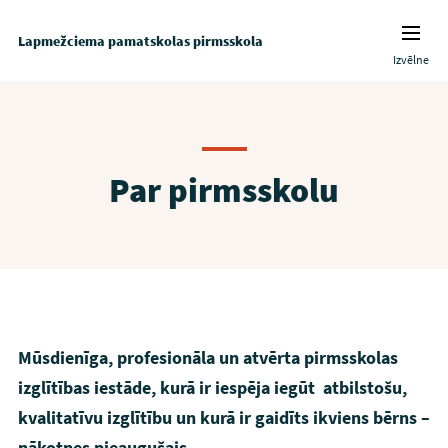
Lapmežciema pamatskolas pirmsskola
Izvēlne
Par pirmsskolu
Mūsdienīga, profesionāla un atvērta pirmsskolas
izglītības iestāde, kurā ir iespēja iegūt atbilstošu,
kvalitatīvu izglītību un kurā ir gaidīts ikviens bērns –
nākotnes pieaugušais.