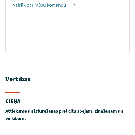
Vairāk par mūsu komandu
Vērtības
CIEŅA
Attieksme un izturēšanās pret citu spējām, zināšanām un
vērtībām.