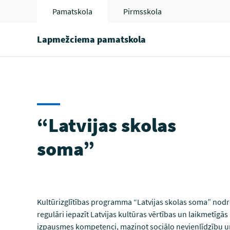
Pamatskola
Pirmsskola
Lapmežciema pamatskola
“Latvijas skolas
soma”
Kultūrizglītības programma “Latvijas skolas soma” nod
regulāri iepazīt Latvijas kultūras vērtības un laikmetīgās
izpausmes kompetenci, mazinot sociālo nevienlīdzību un