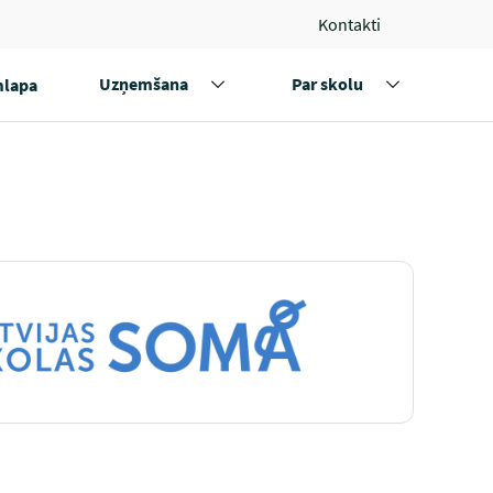
Kontakti
Uzņemšana
Par skolu
lapa