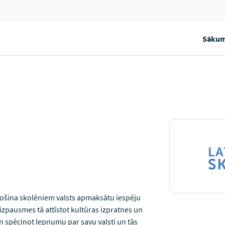
Sākum
rošina skolēniem valsts apmaksātu iespēju
 izpausmes tā attīstot kultūras izpratnes un
 spēcinot lepnumu par savu valsti un tās