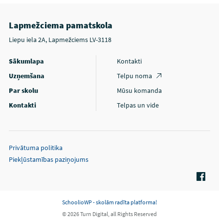
Lapmežciema pamatskola
Liepu iela 2A, Lapmežciems LV-3118
Sākumlapa
Kontakti
Uzņemšana
Telpu noma
Par skolu
Mūsu komanda
Kontakti
Telpas un vide
Privātuma politika
Piekļūstamības paziņojums
SchoolioWP - skolām radīta platforma!
© 2026 Turn Digital, all Rights Reserved